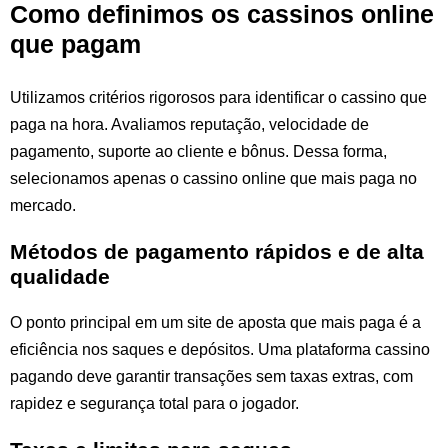
Como definimos os cassinos online
que pagam
Utilizamos critérios rigorosos para identificar o cassino que
paga na hora. Avaliamos reputação, velocidade de
pagamento, suporte ao cliente e bônus. Dessa forma,
selecionamos apenas o cassino online que mais paga no
mercado.
Métodos de pagamento rápidos e de alta
qualidade
O ponto principal em um site de aposta que mais paga é a
eficiência nos saques e depósitos. Uma plataforma cassino
pagando deve garantir transações sem taxas extras, com
rapidez e segurança total para o jogador.