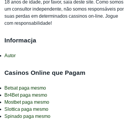
18 anos de idade, por favor, saia deste site. Como somos
um consultor independente, não somos responsáveis por
suas perdas em determinados cassinos on-line. Jogue
com responsabilidade!
Informacja
Autor
Casinos Online que Pagam
Betsat paga mesmo
Br4Bet paga mesmo
Mostbet paga mesmo
Slottica paga mesmo
Spinado paga mesmo