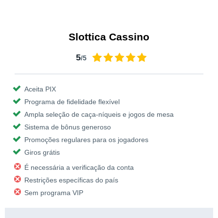
Slottica Cassino
5
/5
Aceita PIX
Programa de fidelidade flexível
Ampla seleção de caça-níqueis e jogos de mesa
Sistema de bônus generoso
Promoções regulares para os jogadores
Giros grátis
É necessária a verificação da conta
Restrições específicas do país
Sem programa VIP