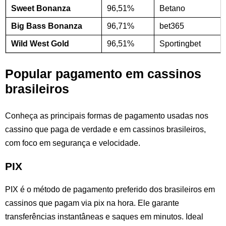
Sweet Bonanza
96,51%
Betano
Big Bass Bonanza
96,71%
bet365
Wild West Gold
96,51%
Sportingbet
Popular pagamento em cassinos
brasileiros
Conheça as principais formas de pagamento usadas nos
cassino que paga de verdade e em cassinos brasileiros,
com foco em segurança e velocidade.
PIX
PIX é o método de pagamento preferido dos brasileiros em
cassinos que pagam via pix na hora. Ele garante
transferências instantâneas e saques em minutos. Ideal