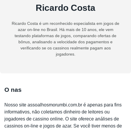
Ricardo Costa
Ricardo Costa é um reconhecido especialista em jogos de
azar on-line no Brasil. Há mais de 10 anos, ele vem
testando plataformas de jogos, comparando ofertas de
bônus, analisando a velocidade dos pagamentos e
verificando se os cassinos realmente pagam aos
jogadores.
O nas
Nosso site assoalhosmorumbi.com.br é apenas para fins
informativos, não coletamos dinheiro de leitores ou
jogadores de cassino online. O site oferece análises de
cassinos on-line e jogos de azar. Se você tiver menos de