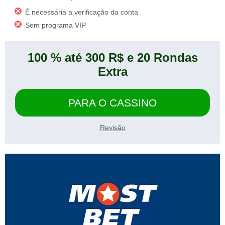
É necessária a verificação da conta
Sem programa VIP
100 % até 300 R$ e 20 Rondas
Extra
PARA O CASSINO
Revisão