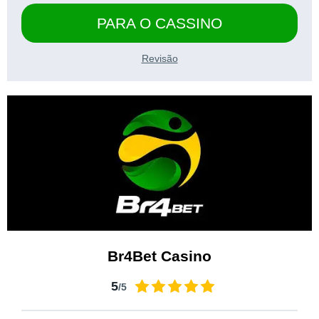
PARA O CASSINO
Revisão
Br4Bet Casino
5
/5