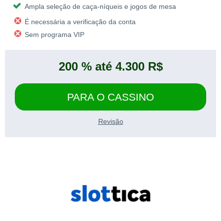
Ampla seleção de caça-níqueis e jogos de mesa
É necessária a verificação da conta
Sem programa VIP
200 % até 4.300 R$
PARA O CASSINO
Revisão