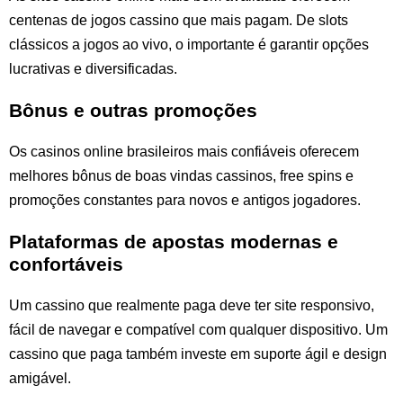
centenas de jogos cassino que mais pagam. De slots
clássicos a jogos ao vivo, o importante é garantir opções
lucrativas e diversificadas.
Bônus e outras promoções
Os casinos online brasileiros mais confiáveis oferecem
melhores bônus de boas vindas cassinos, free spins e
promoções constantes para novos e antigos jogadores.
Plataformas de apostas modernas e
confortáveis
Um cassino que realmente paga deve ter site responsivo,
fácil de navegar e compatível com qualquer dispositivo. Um
cassino que paga também investe em suporte ágil e design
amigável.