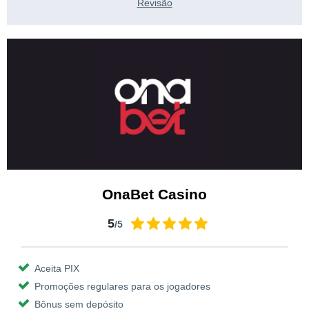
Revisão
OnaBet Casino
5
/5
Aceita PIX
Promoções regulares para os jogadores
Bônus sem depósito