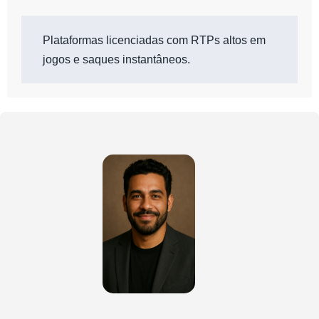
Plataformas licenciadas com RTPs altos em
jogos e saques instantâneos.