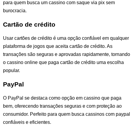
para quem busca um cassino com saque via pix sem
burocracia.
Cartão de crédito
Usar cartões de crédito é uma opção confiável em qualquer
plataforma de jogos que aceita cartão de crédito. As
transações são seguras e aprovadas rapidamente, tornando
o cassino online que paga cartão de crédito uma escolha
popular.
PayPal
O PayPal se destaca como opção em cassino que paga
bem, oferecendo transações seguras e com proteção ao
consumidor. Perfeito para quem busca cassinos com paypal
confiáveis e eficientes.